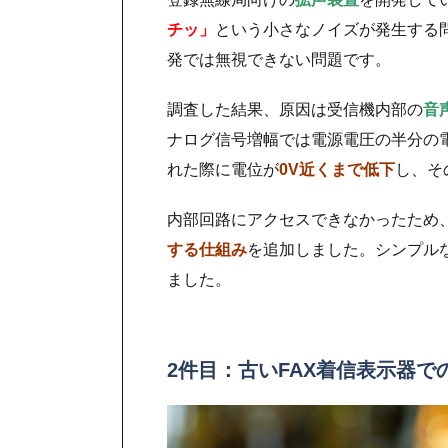
チッ」
という小さなノイズが発生する
発では無視できない問題です。
調査した結果、原因は受信機内部の
音
ナログ信号増幅では電源電圧の半分の
れた際に電位が
0V近くまで低下
し、そ
内部回路にアクセスできなかったため
する仕組み
を追加しました。シンプル
ました。
2件目：古いFAX着信表示器