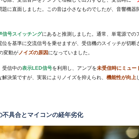
問題に直面しました。この音は小さなものでしたが、音響機器
声信号スイッチング
にあると推測しました。通常、単電源での
電位を基準に交流信号を乗せますが、受信機のスイッチが切断
の変動が
ノイズの原因
になっていました。
、受信中の
表示LED信号
を利用し、アンプを
未受信時にミュー
な解決策ですが、実装によりノイズを抑えられ、
機能性が向上
での不具合とマイコンの経年劣化