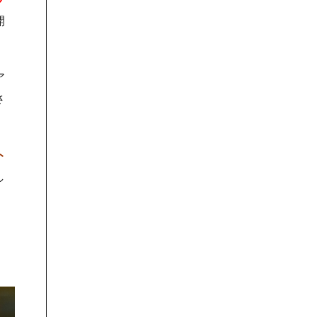
開
ア
さ
ト
し