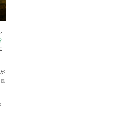
し
を
生
ーが
、長
コ