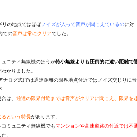
ギリの地点ではほぼ
ノイズが入って音声が聞こえているの
に
対
内での
音声は常にクリア
でした。
ミュニティ無線機のほうが
特小無線よりも圧倒的に遠い距離で
がわかりました。
(アナログ式)では通達距離の限界地点付近ではノイズ交じりに音
が
場合は、
通達の限界付近までは音声がクリアに聞こえ、限界を
なるという特長
があります。
ルコミュニティ無線機でも
マンションや高速道路の付近では不
した。