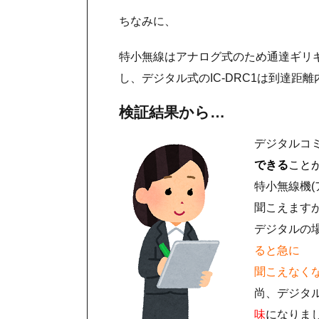
ちなみに、
特小無線はアナログ式のため通達ギリ
し、デジタル式のIC-DRC1は到達距離
検証結果から…
デジタルコ
できる
こと
特小無線機
聞こえます
デジタルの
ると急に
聞こえなく
尚、デジタ
味
になりま