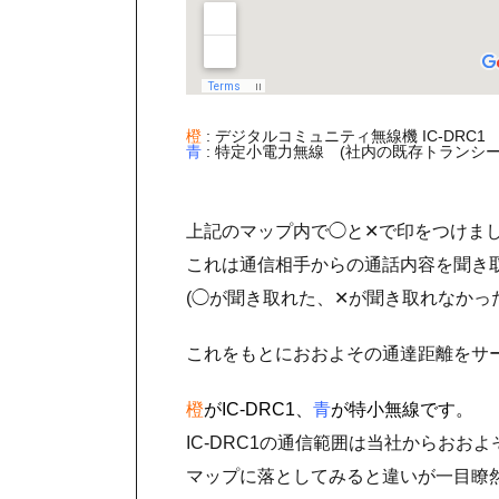
橙
: デジタルコミュニティ無線機 IC-DRC1
青
: 特定小電力無線 (社内の既存トランシーバを
上記のマップ内で◯と✕で印をつけま
これは通信相手からの通話内容を聞き
(◯が聞き取れた、✕が聞き取れなかった
これをもとにおおよその通達距離をサ
橙
がIC-DRC1、
青
が特小無線です。
IC-DRC1の通信範囲は当社からおおよ
マップに落としてみると違いが一目瞭