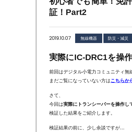
初心者でも簡単！免許
証！Part2
2019.10.07
無線機器
防災・減災
実際にIC-DRC1を
前回はデジタル小電力コミュニティ無
まだご覧になっていない方は
こちらか
さて、
今回は
実際にトランシーバーを操作し
検証した結果をご紹介します。
検証結果の前に、少し余談ですが…