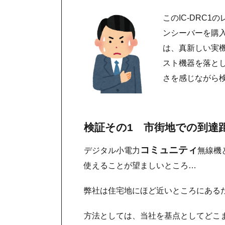
このIC-DRC
ンシーバーを購
は、真新しい実
スト機器を落と
さを感じながら
検証その1 市街地での到達
コミュニティ
デジタル小電力
無線機
使えることが望ましいところ…
弊社は住宅地にほど近いところにある
方法としては、当社を基点としてどこま