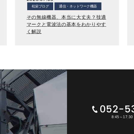
松栄ブログ
通信・ネットワーク機器
その無線機器、本当に大丈夫？技適
マークと電波法の基本をわかりやす
く解説
052-5
8:45～17: