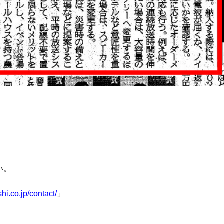
い。
hi.co.jp/contact/
」