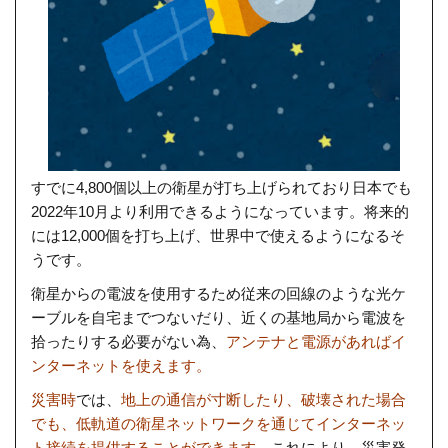
すでに4,800個以上の衛星が打ち上げられており日本でも
2022年10月より利用できるようになっています。将来的
には12,000個を打ち上げ、世界中で使えるようになるそ
うです。
衛星からの電波を使用するため従来の回線のような光ケ
ーブルを自宅までつないだり、近くの基地局から電波を
拾ったりする必要がない為、
アンテナと電源があればイ
ンターネットを使えます。
災害時
では、
地上の通信が寸断したり、破壊された場合
でも、低軌道の衛星ネットワークを通じてインターネッ
ト接続を提供することができます。
これにより、災害発