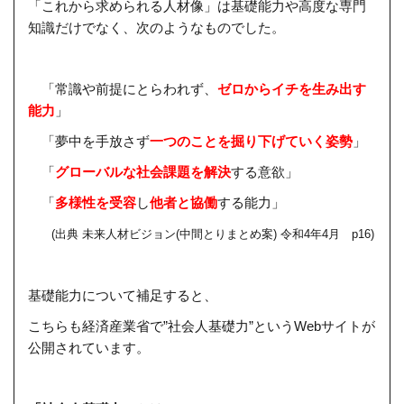
「これから求められる人材像」は基礎能力や高度な専門
知識だけでなく、次のようなものでした。
「常識や前提にとらわれず、
ゼロからイチを生み出す
能力
」
「夢中を手放さず
一つのことを掘り下げていく姿勢
」
「
グローバルな社会課題を解決
する意欲」
「
多様性を受容
し
他者と協働
する能力」
(出典 未来人材ビジョン(中間とりまとめ案) 令和4年4月 p16)
基礎能力について補足すると、
こちらも経済産業省で”社会人基礎力”というWebサイトが
公開されています。