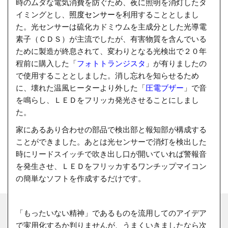
時のムダな電気消費を防ぐため、夜に照明を消灯したタ
イミングとし、
照度センサー
を利用することとしまし
た。光センサーは硫化カドミウムを主成分とした光導電
素子（ＣＤＳ）が主流でしたが、有害物質を含んでいる
ために製造が終息されて、変わりとなる光検出で２０年
程前に購入した「
フォトトランジスタ
」が有りましたの
で使用することとしました。消し忘れを知らせるため
に、壊れた温風ヒーターより外した「
圧電ブザー
」で音
を鳴らし、ＬＥＤをフリッカ発光させることにしまし
た。
家にあるあり合わせの部品で検出部と報知部が構成する
ことができました。あとは光センサーで消灯を検出した
時にリードスイッチで吹き出し口が開いていれば警報音
を発生させ、ＬＥＤをフリッカするワンチップマイコン
の簡単なソフトを作成するだけです。
「もったいない精神」であるものを流用してのアイデア
で実用化するか判りませんが、うまくいきましたなら次