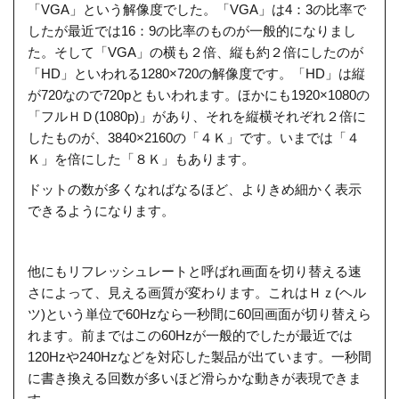
「VGA」という解像度でした。「VGA」は4：3の比率で
したが最近では16：9の比率のものが一般的になりまし
た。そして「VGA」の横も２倍、縦も約２倍にしたのが
「HD」といわれる1280×720の解像度です。「HD」は縦
が720なので720pともいわれます。ほかにも1920×1080の
「フルＨＤ(1080p)」があり、それを縦横それぞれ２倍に
したものが、3840×2160の「４Ｋ」です。いまでは「４
Ｋ」を倍にした「８Ｋ」もあります。
ドットの数が多くなればなるほど、よりきめ細かく表示
できるようになります。
他にもリフレッシュレートと呼ばれ画面を切り替える速
さによって、見える画質が変わります。これはＨｚ(ヘル
ツ)という単位で60Hzなら一秒間に60回画面が切り替えら
れます。前まではこの60Hzが一般的でしたが最近では
120Hzや240Hzなどを対応した製品が出ています。一秒間
に書き換える回数が多いほど滑らかな動きが表現できま