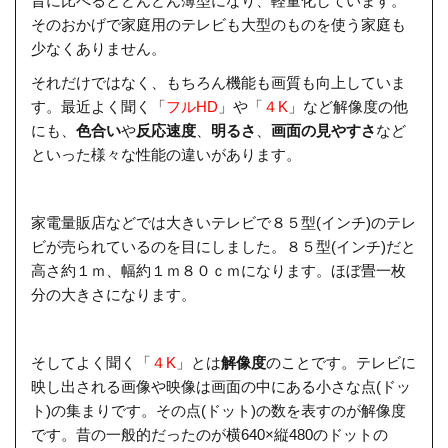
昔に比べるとどんどん薄型になり、軽量化しています。
そのおかげで家庭用のテレビも大型のものを使う家庭も
少なくありません。
それだけではなく、もちろん機能も画質も向上していま
す。最近よく聞く「
フルHD
」や「
４K
」など解像度の他
にも、
色合い
や
反応速度
、
明るさ
、
画面の見やすさ
など
といった様々な性能の違いがあります。
家電量販店などでは大きいテレビで８５型(インチ)のテレ
ビが売られているのを目にしました。８５型(インチ)だと
高さ約１ｍ、幅約１ｍ８０ｃｍになります。ほぼ畳一枚
分の大きさになります。
そしてよく聞く「
４K
」とは
解像度
のことです。テレビに
映し出される画像や映像は画面の中にある小さな点(ドッ
ト)の集まりです。その点(ドット)の数を表すのが解像度
です。昔の一般的だったのが横640×縦480のドットの