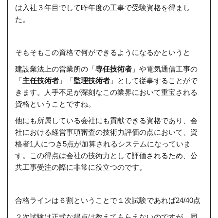
は入社３年目でして昨年度の工事で受験資格を得まし
た。
そもそもこの資格で何ができるようになるかというと
建設業法上の営業所の「
専任技術者
」や電気通信工事の
「
主任技術者
」「
監理技術者
」として従事することがで
きます。人手不足が深刻なこの業界において重宝される
資格ということですね。
他にも所属している会社にも貢献できる資格であり、会
社における経営事項審査の技術力評価の点において、資
格者1人につき5点が加算されるシステムになっていま
す。この得点は会社の技術力として評価されるため、公
共工事受注の際に非常に役立つのです。
合格ラインは６割ということで１次試験であれば24/40点
２次試験は正式な得点は教えてもらえないのですが、同