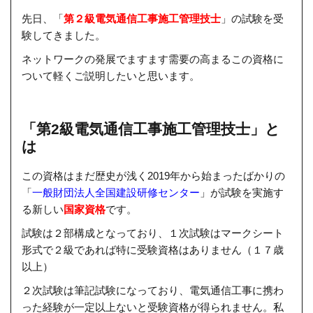
先日、「
第２級電気通信工事施工管理技士
」の試験を受
験してきました。
ネットワークの発展でますます需要の高まるこの資格に
ついて軽くご説明したいと思います。
「第2級電気通信工事施工管理技士」と
は
この資格はまだ歴史が浅く
2019
年から始まったばかりの
「
一般財団法人全国建設研修センター
」が試験を実施す
る新しい
国家資格
です。
試験は２部構成となっており、１次試験はマークシート
形式で２級であれば特に受験資格はありません（１７歳
以上）
２次試験は筆記試験になっており、電気通信工事に携わ
った経験が一定以上ないと受験資格が得られません。私