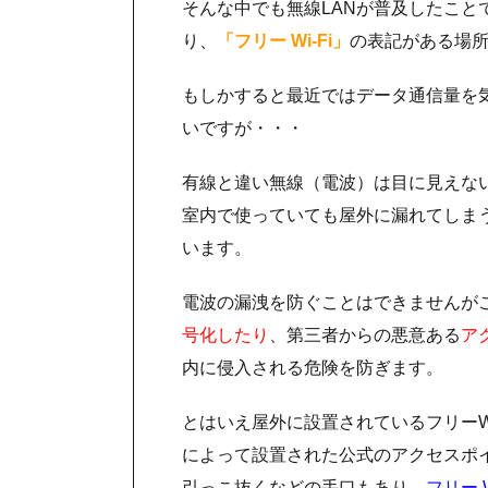
そんな中でも無線LANが普及したこ
り、
「フリー Wi-Fi」
の表記がある場
もしかすると最近ではデータ通信量を
いですが・・・
有線と違い無線（電波）は目に見えな
室内で使っていても屋外に漏れてしま
います。
電波の漏洩を防ぐことはできませんが
号化したり
、第三者からの悪意ある
ア
内に侵入される危険を防ぎます。
とはいえ屋外に設置されているフリーW
によって設置された公式のアクセスポ
引っこ抜くなどの手口もあり、
フリー