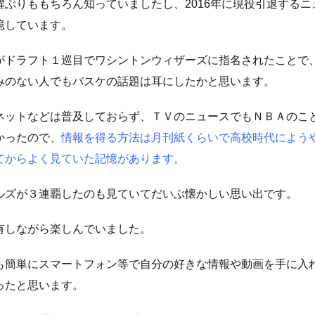
ぶりももちろん知っていましたし、2016年に現役引退するニ
憶しています。
がドラフト１巡目でワシントンウィザーズに指名されたことで
みのない人でもバスケの話題は耳にしたかと思います。
ネットなどは普及しておらず、ＴＶのニュースでもＮＢＡのこ
かったので、
情報を得る方法は月刊紙くらいで高校時代によう
てからよく見ていた記憶があります。
ルズが３連覇したのも見ていてだいぶ懐かしい思い出です。
有しながら楽しんでいました。
も簡単にスマートフォン等で自分の好きな情報や動画を手に入
ったと思います。