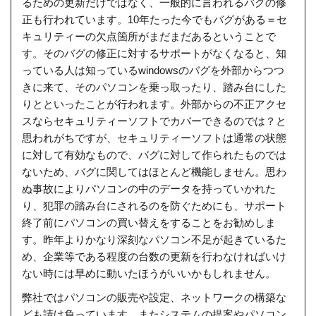
るための更新だけではなく、一般的に言われるバグの修
正も行われています。10年たった今でもバグがある＝セ
キュリティーの欠点箇所がまだまだあるということで
す。そのバグの修正に対するサポートがなくなると、知
っている人は知っているwindowsのバグを外部からつつ
きに来て、そのパソコンを乗っ取ったり、踏み台にした
りとといったことが行われます。外部からの不正アクセ
スならセキュリティーソフトでカバーできるのでは？と
思われがちですが、セキュリティーソフトは通常の状態
に対して有効なもので、バグに対して作られたものでは
ないため、バグに関してはほとんど機能しません。思わ
ぬ事故によりパソコンの中のデータを持っていかれた
り、犯罪の踏み台にされるのを防ぐためにも、サポート
終了前にパソコンの買い替えをすることをお勧めしま
す。昨年よりかなり深刻なパソコン不足が起きているた
め、企業等である程度の台数の更新を行わなければいけ
ない時には早めに動いたほうがいいかもしれません。
弊社ではパソコンの販売や設定、ネットワークの構築な
ども請け負っています。またシステムの提案やパソコン